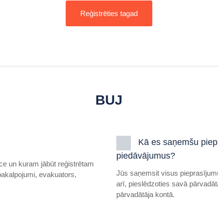
Reģistrēties tagad
BUJ
Kā es saņemšu piepra
piedāvājumus?
ce un kuram jābūt reģistrētam
Jūs saņemsit visus pieprasījumu
kalpojumi, evakuators,
arī, pieslēdzoties savā pārvadāt
pārvadātāja kontā.