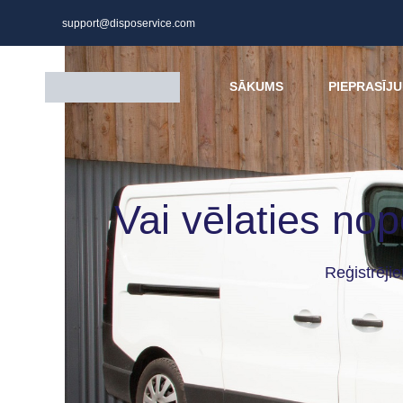
support@disposervice.com
SĀKUMS
PIEPRASĪJU
Vai vēlaties nop
Reģistrēji