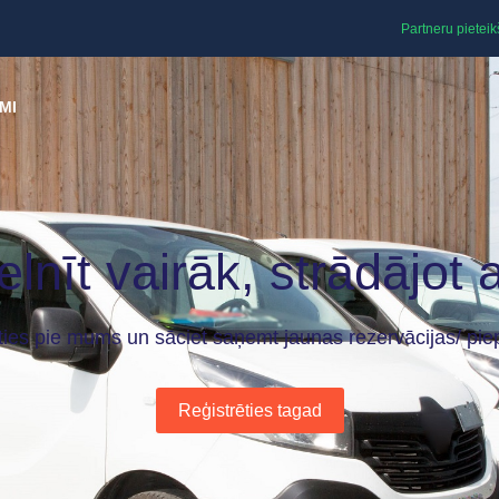
Partneru pietei
MI
elnīt vairāk, strādājot
eties pie mums un sāciet saņemt jaunas rezervācijas/ pie
Reģistrēties tagad