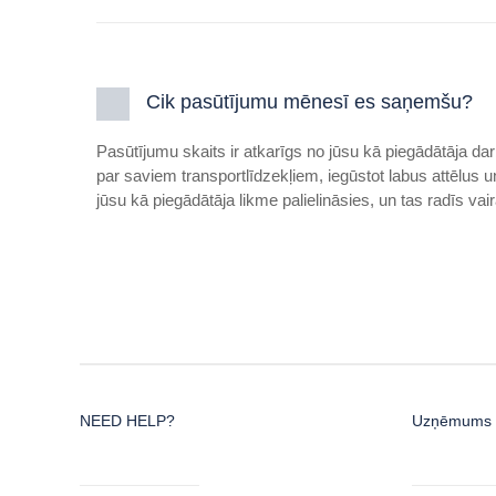
Cik pasūtījumu mēnesī es saņemšu?
Pasūtījumu skaits ir atkarīgs no jūsu kā piegādātāja darb
par saviem transportlīdzekļiem, iegūstot labus attēlus
jūsu kā piegādātāja likme palielināsies, un tas radīs vai
NEED HELP?
Uzņēmums