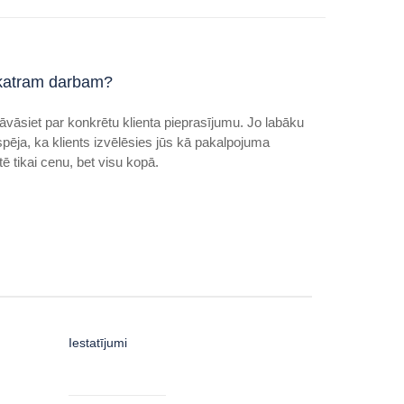
katram darbam?
āvāsiet par konkrētu klienta pieprasījumu. Jo labāku
espēja, ka klients izvēlēsies jūs kā pakalpojuma
ē tikai cenu, bet visu kopā.
Iestatījumi