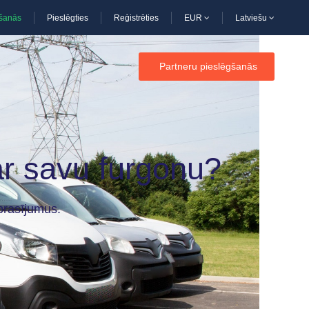
kšanās
Pieslēgties
Reģistrēties
EUR
Latviešu
Partneru pieslēgšanās
 ar savu furgonu?
prasījumus.