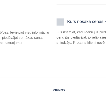
Kurš nosaka cenas 
Jūs izlemjat, kādu cenu jūs pied
ības. Ievietojot visu informāciju
cenu jūs piedāvājat, jo lielāka i
 un piedāvājot zemākas cenas,
sniedzēju. Protams klienti nevērt
rāk pasūtījumu.
Atbalsts