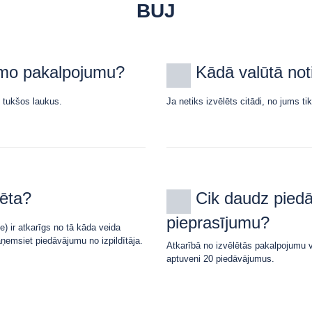
BUJ
amo pakalpojumu?
Kādā valūtā not
n tukšos laukus.
Ja netiks izvēlēts citādi, no jums 
sēta?
Cik daudz pied
pieprasījumu?
) ir atkarīgs no tā kāda veida
aņemsiet piedāvājumu no izpildītāja.
Atkarībā no izvēlētās pakalpojumu 
aptuveni 20 piedāvājumus.