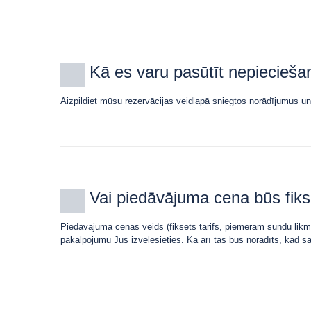
Kā es varu pasūtīt nepiecieš
Aizpildiet mūsu rezervācijas veidlapā sniegtos norādījumus u
Vai piedāvājuma cena būs fik
Piedāvājuma cenas veids (fiksēts tarifs, piemēram sundu likme
pakalpojumu Jūs izvēlēsieties. Kā arī tas būs norādīts, kad s