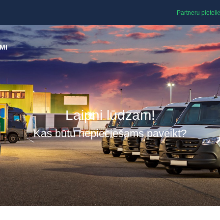
Partneru pietei
MI
Laipni lūdzam!
Kas būtu nepieciešams paveikt?