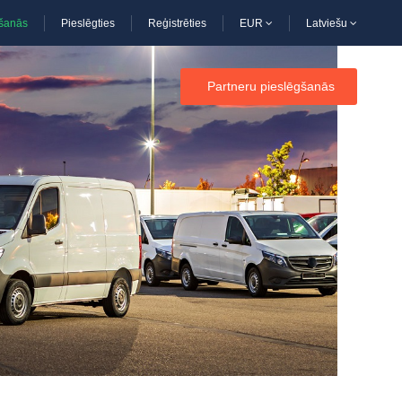
kšanās
Pieslēgties
Reģistrēties
EUR
Latviešu
Partneru pieslēgšanās