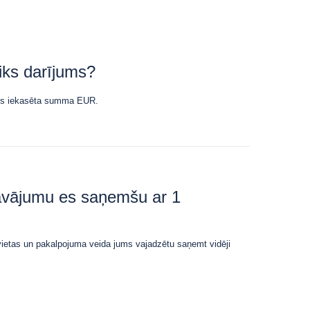
iks darījums?
tiks iekasēta summa EUR.
āvājumu es saņemšu ar 1
vietas un pakalpojuma veida jums vajadzētu saņemt vidēji