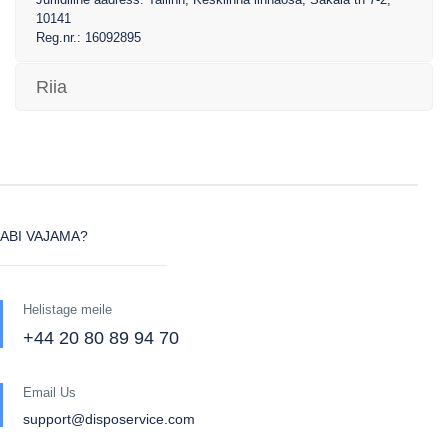
10141
Reg.nr.: 16092895
Riia
ABI VAJAMA?
Helistage meile
+44 20 80 89 94 70
Email Us
support@disposervice.com