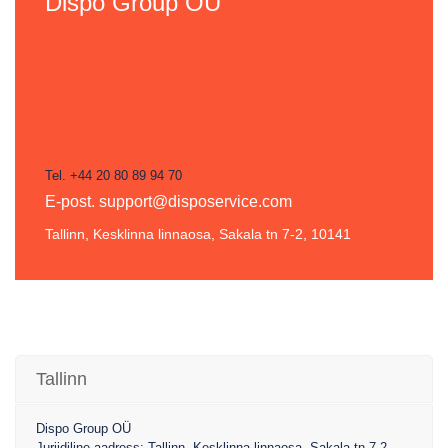
Dispo Group OÜ
Tel. +44 20 80 89 94 70
E-post.
support@disposervice.com
Tallinn, Kesklinna linnaosa, Sakala tn 7-2, 10141
Tallinn
Dispo Group OÜ
Juriidiline aadress: Tallinn, Kesklinna linnaosa, Sakala tn 7-2,